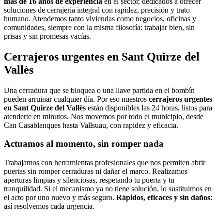
más de 16 años de experiencia
en el sector, dedicados a ofrecer
soluciones de cerrajería integral con rapidez, precisión y trato
humano. Atendemos tanto viviendas como negocios, oficinas y
comunidades, siempre con la misma filosofía: trabajar bien, sin
prisas y sin promesas vacías.
Cerrajeros urgentes en Sant Quirze del
Vallès
Una cerradura que se bloquea o una llave partida en el bombín
pueden arruinar cualquier día. Por eso nuestros
cerrajeros urgentes
en Sant Quirze del Vallès
están disponibles las 24 horas, listos para
atenderte en minutos. Nos movemos por todo el municipio, desde
Can Casablanques hasta Vallsuau, con rapidez y eficacia.
Actuamos al momento, sin romper nada
Trabajamos con herramientas profesionales que nos permiten abrir
puertas sin romper cerraduras ni dañar el marco. Realizamos
aperturas limpias y silenciosas, respetando tu puerta y tu
tranquilidad. Si el mecanismo ya no tiene solución, lo sustituimos en
el acto por uno nuevo y más seguro.
Rápidos, eficaces y sin daños
:
así resolvemos cada urgencia.