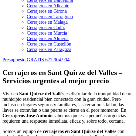
Cerrajeros en Barcelona
Cerrajeros en Alicante
Cerrajeros en Girona
Cerrajeros en Tarragona
Cerrajeros en Malaga
Cerrajeros en Cadiz
Cerrajeros en Murcia
Cerrajeros en Almeria
Cerrajeros en Castellón
Cerrajeros en Zaragoza
Presupuesto GRATIS 677 904 904
Cerrajeros en Sant Quirze del Valles –
Servicios urgentes al mejor precio
Vivir en
Sant Quirze del Vallès
es disfrutar de la tranquilidad de un
municipio residencial bien conectado con la gran ciudad. Pero
incluso en lugares seguros y familiares, las cerraduras fallan, las
llaves se extravían o una puerta se cierra en el peor momento. En
Cerrajeros Jose Antonio
sabemos que esas pequeñas urgencias
requieren una respuesta inmediata, eficaz y, sobre todo, cercana.
Somos un equipo de
cerrajeros en Sant Quirze del Vallès
con