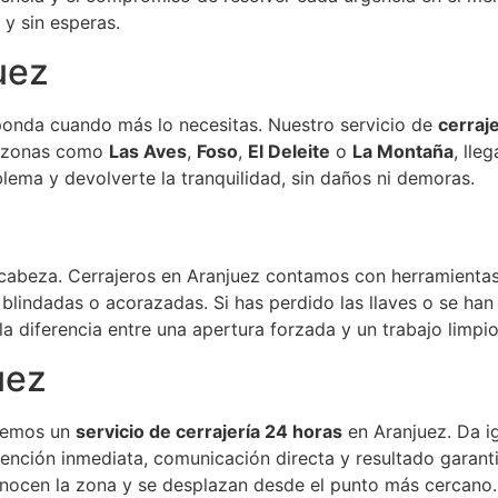
y sin esperas.
uez
ponda cuando más lo necesitas. Nuestro servicio de
cerraj
r zonas como
Las Aves
,
Foso
,
El Deleite
o
La Montaña
, ll
oblema y devolverte la tranquilidad, sin daños ni demoras.
 cabeza. Cerrajeros en Aranjuez contamos con herramientas
s blindadas o acorazadas. Si has perdido las llaves o se h
la diferencia entre una apertura forzada y un trabajo limpio
uez
ecemos un
servicio de cerrajería 24 horas
en Aranjuez. Da ig
tención inmediata, comunicación directa y resultado garan
conocen la zona y se desplazan desde el punto más cercano.