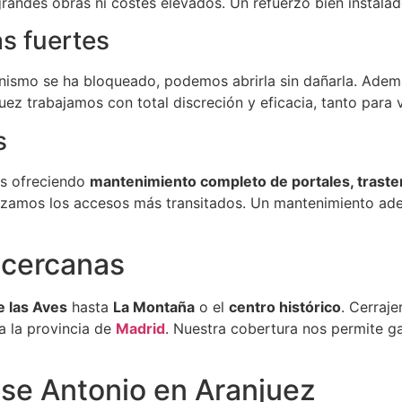
randes obras ni costes elevados. Un refuerzo bien instalad
s fuertes
canismo se ha bloqueado, podemos abrirla sin dañarla. Ade
juez trabajamos con total discreción y eficacia, tanto par
s
es ofreciendo
mantenimiento completo de portales, traste
orzamos los accesos más transitados. Un mantenimiento ade
 cercanas
e las Aves
hasta
La Montaña
o el
centro histórico
. Cerraj
da la provincia de
Madrid
. Nuestra cobertura nos permite ga
ose Antonio en Aranjuez