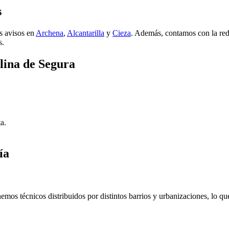
s
s avisos en
Archena
,
Alcantarilla
y
Cieza
. Además, contamos con la red
s.
olina de Segura
a.
ía
s técnicos distribuidos por distintos barrios y urbanizaciones, lo qu