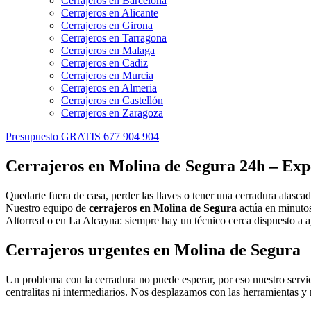
Cerrajeros en Barcelona
Cerrajeros en Alicante
Cerrajeros en Girona
Cerrajeros en Tarragona
Cerrajeros en Malaga
Cerrajeros en Cadiz
Cerrajeros en Murcia
Cerrajeros en Almeria
Cerrajeros en Castellón
Cerrajeros en Zaragoza
Presupuesto GRATIS 677 904 904
Cerrajeros en Molina de Segura 24h – Expe
Quedarte fuera de casa, perder las llaves o tener una cerradura atasc
Nuestro equipo de
cerrajeros en Molina de Segura
actúa en minutos 
Altorreal o en La Alcayna: siempre hay un técnico cerca dispuesto a a
Cerrajeros urgentes en Molina de Segura
Un problema con la cerradura no puede esperar, por eso nuestro servi
centralitas ni intermediarios. Nos desplazamos con las herramientas y r