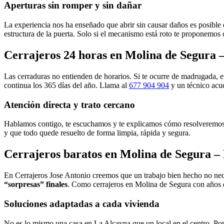
Aperturas sin romper y sin dañar
La experiencia nos ha enseñado que abrir sin causar daños es posible 
estructura de la puerta. Solo si el mecanismo está roto te proponemos 
Cerrajeros 24 horas en Molina de Segura – 
Las cerraduras no entienden de horarios. Si te ocurre de madrugada, 
continua los 365 días del año. Llama al
677 904 904
y un técnico acud
Atención directa y trato cercano
Hablamos contigo, te escuchamos y te explicamos cómo resolveremos el
y que todo quede resuelto de forma limpia, rápida y segura.
Cerrajeros baratos en Molina de Segura – P
En Cerrajeros Jose Antonio creemos que un trabajo bien hecho no nece
“sorpresas” finales
. Como cerrajeros en Molina de Segura con años de
Soluciones adaptadas a cada vivienda
No es lo mismo una casa en La Alcayna que un local en el centro. Por