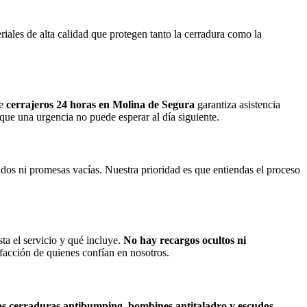
iales de alta calidad que protegen tanto la cerradura como la
de
cerrajeros 24 horas en Molina de Segura
garantiza asistencia
que una urgencia no puede esperar al día siguiente.
os ni promesas vacías. Nuestra prioridad es que entiendas el proceso
a el servicio y qué incluye.
No hay recargos ocultos ni
facción de quienes confían en nosotros.
os cerraduras antibumping, bombines antitaladro y escudos