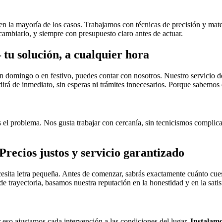
en la mayoría de los casos. Trabajamos con técnicas de precisión y mater
cambiarlo, y siempre con presupuesto claro antes de actuar.
tu solución, a cualquier hora
en domingo o en festivo, puedes contar con nosotros. Nuestro servicio 
irá de inmediato, sin esperas ni trámites innecesarios. Porque sabemos 
 problema. Nos gusta trabajar con cercanía, sin tecnicismos complicad
recios justos y servicio garantizado
sita letra pequeña. Antes de comenzar, sabrás exactamente cuánto cuest
 trayectoria, basamos nuestra reputación en la honestidad y en la satis
 eso ajustamos cada intervención a las condiciones del lugar.
Instalam