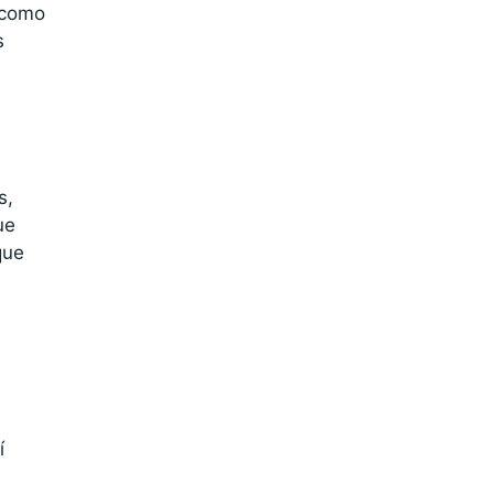
 como
s
s,
ue
que
í