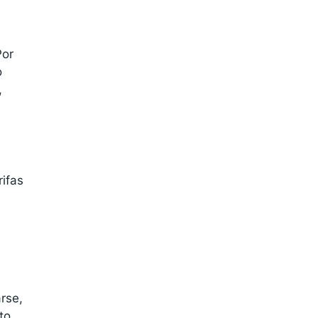
Por
o
,
ifas
arse,
to.