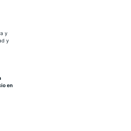
ra y
ad y
a
io en