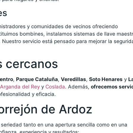
es
nistradores y comunidades de vecinos ofreciendo
tituimos bombines, instalamos sistemas de llave maest
. Nuestro servicio está pensado para mejorar la segurid
s cercanos
entro
,
Parque Cataluña
,
Veredillas
,
Soto Henares
y
L
Arganda del Rey
y
Coslada
. Además,
ofrecemos servic
fesionalidad y eficacia.
orrejón de Ardoz
seriedad tanto en una apertura sencilla como en una
fianza, experiencia y resultados: